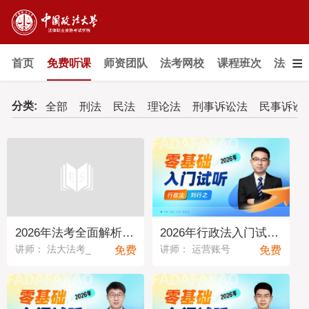
≡
首页
免费听课
师资团队
法考网校
课程班次
法考教
分类:
全部
刑法
民法
理论法
刑事诉讼法
民事诉讼
2026年法考全面解析与备考指导
2026年行政法入门试听课
免费
免费
讲师： 法大法考_
讲师： 运营账号