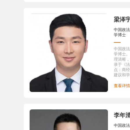
效力制度
月。该文
料《诉讼
梁泽
4.《民
其克服》
2013
中国政法
年9月人
学博士
法制度》
5.《消
中国政法
十九年度
学博士。
分析》，
理清晰，
2012年
录于《法
6.《Inter
点：商经
Judgment
建议和学
Infringe
理记忆以
Property
查看详情
Issue50.
7.《著
ランス判
2012年
8.《医
讨》，《
李年
9.《论
规则》，
中国政法
版）20