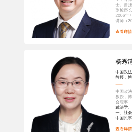
士。曾挂
副检察长
2006
讲师（2
硕士生导
著有《出
查看详情
《死刑论
变美国联
法研究》
著、参撰
主要研究
杨秀
方法论。
刑法学分
中国政法
例研习、
教授，博
主持北京
适用方法
获北京市
中国政法
赛”二等
教授，博
届、第五
会理事
，
生欢迎的
裁法学。
一、社会
中国民事
学会常务
事。
查看详情