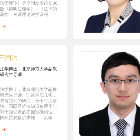
究》最终成果，中国政法大学
法学评论》等期刊发表论文30
008年5月版 。
版《简明法理学》、《法律的
事诉讼法学》，厦门大学出版社，
著作，主讲理论法学课程
3月第1版，2008年2月第2版，
12月第3版，2015年8月第4版。
裁法学》，厦门大学出版社，
8月第1版，2015年8月第2版。
事证据法学》，厦门大学出版社，
7月第1版 。
事诉讼法》（独著），中国人民大
2011年4月1版，2013年8月2
三国法
事诉讼法》（独著），黄进总主
法学博士，北京师范大学副教
特色社会主义法治理论系列教
研究生导师
政法大学出版社2018年8月。
民事诉讼法学》（独著），法学e
，中国政法大学出版社2017年8
法学博士，北京师范大学副教
。
研究生导师。理论功底扎实，
要论文
试有独到的研究，善于将庞杂
克服“送达难”优化民事诉讼审前准
法、国际经济法知识条理化与
，《山东社会科学》2018年12
对于知识点的把握准确到位。
国际贸易救济措施——反倾
裁判形成过程之司法公开》，《民
贴、保障措施与特保措施》
学的发展与走向》，中国政法
，对外经济贸易大学出版社
社2018年8月版。
2月版
利益衡量为基础构建民事执行拍卖