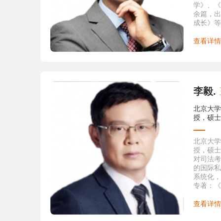
解立法研
学》、《
出版社，2
余篇，出
5.《民
成长》等
2007年
2012年
6.《仲
查看详情
2007年
7.《民
2007年
8.《民
学出版社，
李毅.
版。
9.《民
北京大学
编，中国
授，硕士
材，中国
10.《
系列教材
北京大学
月第1版
授，硕士
（二）主
对司法考
1.《以
的国际私
备程序》
系统化，
月。
专著：《
2.《论
销、反补
事诉讼法
（合著）
查看详情
大学出版
2005年
3.《以