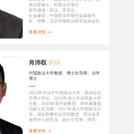
商法学硕士、民商法学博士
研究领域
：民法、罗马法
社会兼职
：中国民法学研究会副秘书
长、理事；北京市物权法研究会副会长
荣誉奖励
：多次获“中国政法大学优秀教
师”称号；连续五届获“最受本科生欢迎的
查看详情
十位教师”称号
科研成果：
（一）著作类
1. 《物权法论》（第二版），中国政法
大学出版社2015年版
肖沛权
刑诉
2. 《债法案例研习》，中国政法大学出
版社2014年版
中国政法大学教授、博士生导师、法学
3. 《债法：一般原理与合同》，中国政
博士
法大学出版社2012年版
4. 《买卖的法律结构——以所有权移转
问题为中心》，中国政法大学出版社
2013年毕业于中国政法大学，获诉讼法
2003年版
学博士学位。2013年进入中央民族大学
5. 《买卖契约》（译注），中国政法大
任教，2015年晋升副教授，同年被遴选
学出版社2001年版
为硕士生导师。2017年调入中国政法大
（二）论文类
学，现任刑事司法学院教授、司法改革
1.“中华人民共和国民法总则》（专家建
研究中心研究员、硕士生导师，研究方
议稿）”，《比较法研究》2016年第3期
向为刑事诉讼法学、证据法学。为美国
二、科研情况
2.“赠与的法律范畴”，《中国政法大学学
加州大学戴维斯分校法学院访问学者
（一）学术论文
查看详情