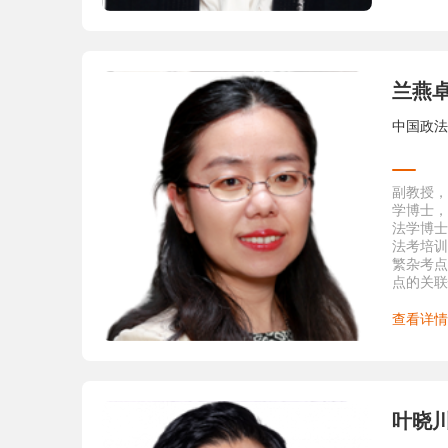
二、教育
1.1987
得法学学
2.1996
讼法学专
兰燕
3.1999
讼法学专
中国政法
三、荣誉
1
．20
获“第三
成果奖”
副教授，
会）。
学博士，
2
．《民
法学博士
6月获得
法考培训
科研成果
繁杂考点
3
．在20
点的关联
优秀教师
清晰，课
4
．在20
考效率。
查看详情
优秀教师
5
．在20
大学优秀
6
．《完
制度改革
叶晓
2000
7
．参与