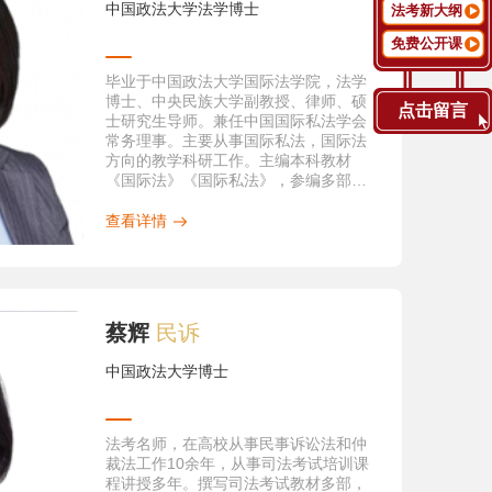
《中国刑事法杂志》2010年第10期
中国政法大学法学博士
法考新大纲
（CSSCI）
免费公开课
10.《我国刑事审判制度改革若干问题之
探讨——以<刑事诉讼法>再修改为视
毕业于中国政法大学国际法学院，法学
角》，载《法学杂志》2011年第9期
博士、中央民族大学副教授、律师、硕
（CSSCI）
点击留言
士研究生导师。兼任中国国际私法学会
11.《论排除合理怀疑证明标准的司法适
常务理事。主要从事国际私法，国际法
用》，载《法律适用》2015年第9期（北
方向的教学科研工作。主编本科教材
大版核心）
《国际法》《国际私法》，参编多部。
12.《英美法系排除合理怀疑的认识论基
发表《外国法的查明问题研究》，《国
础》，载《人民检察》2016年第3期（北
际法中的国家责任问题研究》等核心论
查看详情
大版核心）
文十余篇。授课风格轻松幽默深受同学
13.《公安机关防范刑讯逼供若干问题的
们喜爱。
探讨》，载《中共浙江省委党校学报》
2014年第6期（北大版核心）
14.《我国劳动教养制度改革之探讨》，
载《中国法律》（香港）2013年第4期
蔡辉
民诉
（境外期刊）
15.《非法证据排除规则：中国内地刑事
中国政法大学博士
证据立法的新发展》，载《澳门新视
角》第8期，2011年5月出版（境外期
刊）
（二）学术专著
法考名师，在高校从事民事诉讼法和仲
出版个人专著1部，合著、参著2部，译
裁法工作10余年，从事司法考试培训课
著1部，参编教材多部。代表性的著作包
程讲授多年。撰写司法考试教材多部，