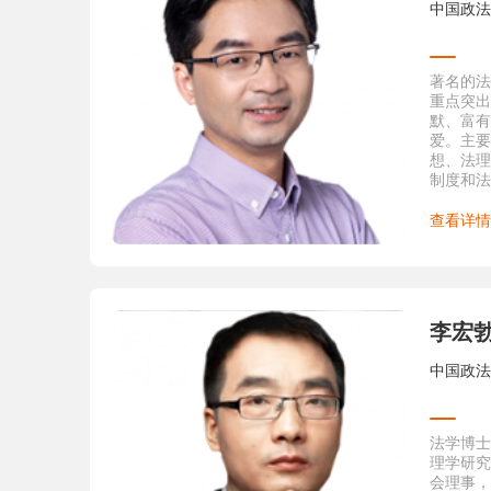
得司法部
中国政法
奖；
8
．19
学奖三等
著名的法
9
．19
重点突出
奖；
默、富有
10
．19
爱。主要
标兵；
想、法理
11
．19
制度和法
首届青年
试辅导经
12
．19
者
查看详情
教师基本
四、科研
（一）主
1
．《民
出版社20
2
．《协
李宏
律出版社，
3
．《民
中国政法
主编，“
目，中国
版， 20
版，20
法学博士
4
理学研究
．《调
法治建设
会理事，