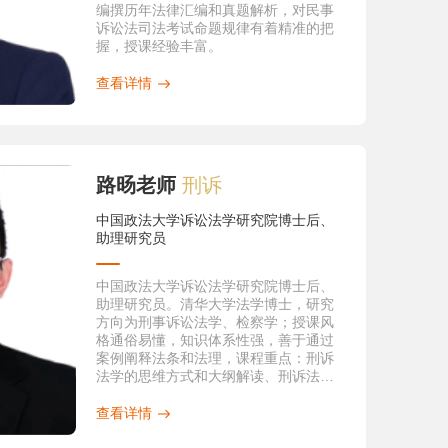
括：
编撰历年法律汇编和真题解析，对民事
1.《排除合理怀疑研究》，法律出版社
诉讼法司法考试命题规律有着精准的把
2015年版（独著）
握，授课经验丰富。
2.《司法改革问题研究》，法律出版社
2018年版（合著）
查看详情
3.《中国特色社会主义司法制度研究》，
中国人民大学出版社2017年版（参著）
4.《瑙鲁共和国刑事诉讼法典》，检察出
版社2016年版（合译）
5.《刑事证据规则运用手册》，法律出版
路旸老师
刑诉
社2010年版（合著）
6.《刑事诉讼法》（教材），中国政法大
中国政法大学诉讼法学研究院博士后、
学出版社2015年版（副主编）
助理研究员
7.《刑事诉讼法》（教材），法律出版社
2015年版（参编）
（三）科研项目
中国政法大学诉讼法学研究院博士后、
主持、参与各类科研项目多项，主要包
助理研究员。清华大学法学博士，研究
括：
方向为刑事诉讼法学、检察学；授课风
1. 2013年司法部国家法治与法学理论研
格通俗易懂，知识体系性强，善于通过
究项目“公安机关防范刑事冤错案件研究”
案例阐释法条和法理，课程重点：刑诉
2. 2015年中央民族大学校级自主科研项
法学的思维方式和大纲解读、刑诉法学
目（青年基金）“新刑事诉讼法证明标准
的学习方法以及案例入门
实证研究”
查看详情
3. 2014年北京市哲学社会科学规划项目
重点项目“司法改革问题研究”