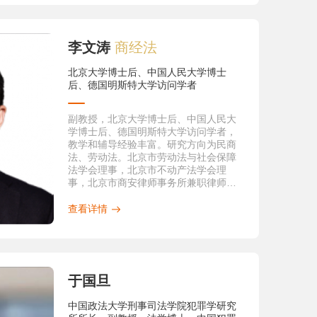
4. 2010年教育部哲学社会科学项目一般
项目“网络与刑事司法研究”
5. 2010年北京市哲学社会科学重点研究
李文涛
商经法
基地法治政府研究基地课题青年创新项
目“学校网络舆情事件应对机制研究”
三、曾获奖励
北京大学博士后、中国人民大学博士
1. 2014年5月获全国第二届陈光中诉讼
后、德国明斯特大学访问学者
法学优秀博士学位论文奖
2. 2013年10月获全国首届“硕博英才奖”
副教授，北京大学博士后、中国人民大
3. 2013年10月获中国政法大学2013届优
学博士后、德国明斯特大学访问学者，
秀博士学位论文奖
教学和辅导经验丰富。研究方向为民商
4. 2012年11月获O'Melveny & Myers
法、劳动法。北京市劳动法与社会保障
Legal Scholarship Award（美迈斯法学
法学会理事，北京市不动产法学会理
奖学金）
事，北京市商安律师事务所兼职律师。
5. 2011年5月获中国政法大学“学术新
多年研究法律职业资格考试的命题规
人”奖
律，对商经部分的重点和难点把握全
查看详情
面、理解深刻，教学和辅导经验丰富。
讲课富于激情，生动幽默，深受学员好
评
于国旦
中国政法大学刑事司法学院犯罪学研究