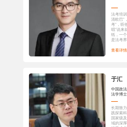
10.《
限的適用
的财産》
法考培训
11.《
清欧巴”
る証明妨
考”，听
産》，20
唱”说来
12.《
纸，一个
《河北法
是法考界
刊资料《
授课特点
月全文转
脱稿、欢
查看详情
13.《
事诉讼法
讼法学研
门大学出
14.《
于汇
反思》，
督制度完
中国政法
学研究会
法学博士
学出版社
15.《
民事权利
长期致力
《法律适
践探索​
16.《
国家级及
民商经济
域的深厚
月。