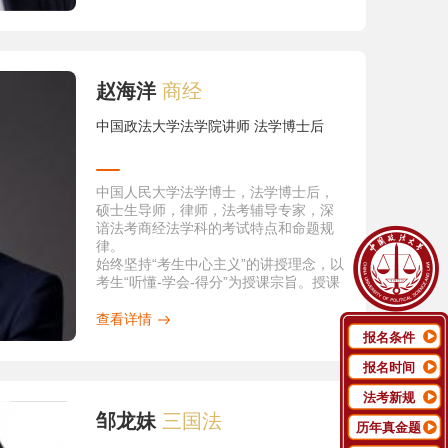
报》2014年第5期
（2011-2012）。
在境内外刊物上发表学术论文40余篇，
3.“‘分时度假’及相关法律范畴之厘清”，
代表性论文包括：
《广东社会科学》2013年第5期
1.《排除合理怀疑及其中国适用》，载
4.“要物合同概念之探究”，《比较法研
《政法论坛》2015年第6期（CLSCI）
究》2011年第4期
2.《推进司法公开问题的思考》，载《法
赵海洋
商经
5.“侵权责任方式的类型化分析”，《广东
学》2015年第12期（CLSCI）
社会科学》2011年第1期
3.《排除合理怀疑的经济分析》，载《政
6. “机动车交通事故责任的归责原则及责
中国政法大学法学院讲师 法学博士后
法论坛》2013年第2期（CLSCI）
任归属”，《政治与法律》第5期
4.《论美国排除合理怀疑的宗教逻辑》，
7.“善意取得情形下转让合同的效力”，
载《比较法研究》2013年第1期
《法学》2009年第5期
（CLSCI）
中国人民大学法学博士，法学博士后，
8.“含混不清的‘占有’——物权法草案占有
5.《关于司法权威问题之探讨》，载《政
硕士生导师，律师，法考辅导专家，深
制度简评”，《中外法学》2006年第2期
法论坛》2011年第1期（CLSCI）
谙法考商经法学科的考试特点和命题规
9.“交付的法律性质——兼论原因理论的
6.《司法公信力若干问题之探讨——以刑
律。
发展”，《法学研究》2004年第1期
事审判为视角》，载《法学杂志》2015
始终坚持“考生中心主义”的讲授理念，以
10.《法律援助问题：体制比较》，《环
年第4期（CSSCI）
考生“听懂-学会-得分”为授课宗旨。授课
球法律评论》2003年第6期
7.《论无罪推定原则及其在中国的适
语言诙谐，却暗蕴法理，让复杂难懂的
用》，载《法学杂志》2013年第10期
商经法“接地气”。
查看详情
（CSSCI）
报名条件
8.《“完善认罪认罚从宽制度”的亲历观察
与思考、建议——基于福清市等地刑事
报名时间
速裁程序中认罪认罚从宽制度的调
法考新规
研》，载《法治研究》2017年第1期（人
邹龙妹
三国法
大复印资料全文转载）
历年真金题
9.《从Davis案透视美国死刑程序》，载