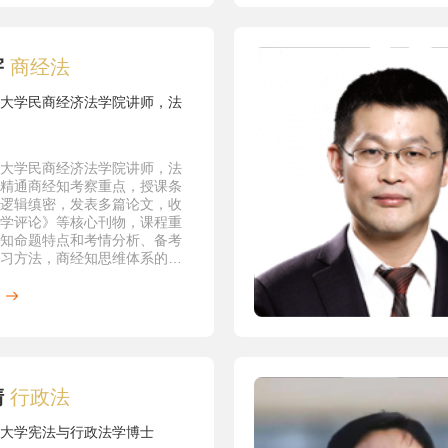
》，《法学杂志》，2014年8
2014年第12期人大复印报刊资
法学、司法制度》转载。
宇
商经法
事诉讼中诚实信用原则的空洞化及
，《法学评论》2013年第5期，
年9月5日《新华文摘》转载。2013
大学民商经济法学院讲师，法
大复印报刊资料《诉讼法学、司
转载。
极确认之诉的理性阐释——兼对九
大学民商经济法学院讲师，法
重诉字第六九四号民事判决的
精通商经知考察重点，授课条
《月旦民商法杂志》第35期，
逻辑缜密，发表多篇论文，收
3月。
学评论》等核心刊物，课程重
est Measurement in
知命题特点和考情分析、备考
s on Disputes over Copyright
习方法，商经知思维体系的梳
ment》《China Intellectual
及出题特点和重要考点
》,July-August,2012,
作権侵害紛争裁判にある利益のバ
断》，《中国知的财産》，
9月。
疗行为侵权诉讼举证责任分配之探
新疆大学学报》2011年第5期。
清
行政法
知识产权侵权诉讼中自认的限制性
《南京师范大学学报》（社科
大学宪法与行政法学博士
11年第3期。