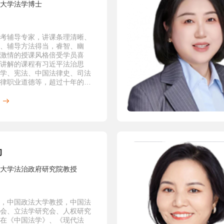
2000年度优秀科研成果三等
大学法学博士
99年1月获得中国政法大学宪梓教
奖；
考辅导专家，讲课条理清晰、
99年1月获得中国政法大学三育人
、辅导方法得当，睿智、幽
激情的授课风格倍受学员喜
99年2月被评为北京市爱国立功
讲解的课程有习近平法治思
学、宪法、中国法律史、司法
96年11月25日获得中国政法大学
律职业道德等，超过十年的考
教师基本功比赛二等奖；
验，理论法辅导老师中的佼佼
98年12月获得北京市第二届青年
功比赛二等奖。
成果
要著作与教材
事裁判过程论》（独著），法律
11年12月第1版。
议仲裁制度研究》（独著），法
勃
2006年10月 。
事诉讼法学》（合著），宋朝武
大学法治政府研究院教授
十一五”国家重点图书出版规划项
政法大学出版社2008年9月第1
11年3月第2版，2012年12月第3
15年8月第4版。
，中国政法大学教授，中国法
会、立法学研究会、人权研究
解立法研究》（合著），司法部
与法学理论研究 科研项目《调
在《中国法学》、《现代法