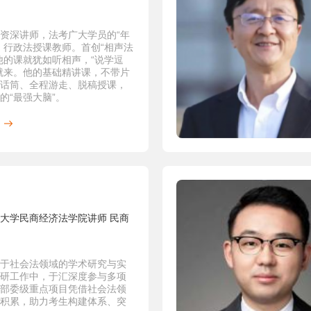
商標権侵害訴訟における自認の制
についでの考察》，《中国知
，2011年3月，第29号 。
资深讲师，法考广大学员的“年
特許権侵害の賠償額の認定におけ
，行政法授课教师。首创“相声法
害の適用》，《中国知的财
他的课就犹如听相声，“说学逗
11年7月，第31号.
就来。他的基础精讲课，不带片
司法过程能动性的理性思考》，
话筒、全程游走、脱稿授课，
学》2010年1月 。人大复印报
的“最强大脑”。
诉讼法学、司法制度》2010年5
：逻辑分明，直击考点，全程
载。
乐有趣
浅析案外人异议之诉》，载于《民
学专论》（中国法学会民事诉
究会年会论文集2008卷），厦
版社2009年6月。
检察院监督民事诉讼之历史与现实
载于《司法改革与民事诉讼监
善》（中国法学会民事诉讼法
大学民商经济法学院讲师​ 民商
年会论文集2010年卷）厦门大
2010年10月。
论司法过程的权利生成功能——以
救济为视角的分析》，载于
于社会法领域的学术研究与实
用》，2007年11月 。
科研工作中，于汇深度参与多项
诉的利益及其考量》，载于《法大
部委级重点项目凭借社会法领
法评论》第三卷，2007年11
积累，助力考生构建体系、突