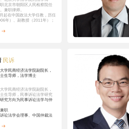
职北京市朝阳区人民检察院任
。兼职律师。
年7月起在中国政法大学任教，历任
006年）、副教授（2011年）；
师（2011年）。
罪事由的体系和理论》，译有
辩》、《理论犯罪学》、《改
邦最高法院》等3部，在《比较
等期刊上发表论文20余篇，合
《刑法分则案例研习》等8部。
领域为中国刑法学、刑法适用
清
民诉
讲授的课程有：刑法学总论、
论、刑法适用方法论、刑法案
大学民商经济法学院副院长，
刑法研讨课。
士生导师，法学博士
高等学校“青年英才计划”（刑法
论）等项目。
第六届“青年教师教学基本功比
大学民商经济法学院副院长，
奖。被评为中国政法大学第四
士生导师，民事诉讼法学研究
届、第六届、第七届“最受本科
研究方向为民事诉讼法学与仲
十位老师”。
兼职
诉讼法学会理事、中国仲裁法
理事、中国强行行为法学会理