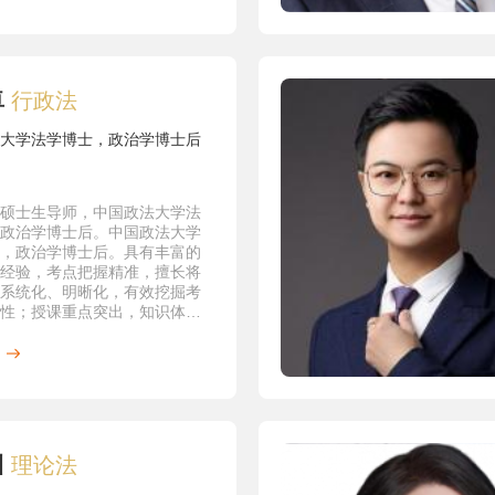
背景
年7月毕业于南开大学法学系，获
士学位；
年7月毕业于中国政法大学民事诉
业，获得法学硕士学位；
卓
行政法
年7月毕业于中国政法大学民事诉
业，获得法学博士学位。
大学法学博士，政治学博士后
奖励
13年7月，《民事裁判过程论》荣
届全国中青年民事诉讼法学研究
著作类二等奖。（中国法学
硕士生导师，中国政法大学法
政治学博士后。中国政法大学
事再审制度的理论阐释》2005年
，政治学博士后。具有丰富的
全国第六届中青年诉讼法学优秀
经验，考点把握精准，擅长将
论文类三等奖；
系统化、明晰化，有效挖掘考
11-2012学年获得中国政法大学
性；授课重点突出，知识体系
特别奖。
堂气氛轻松活跃，有效提高备
05-2006学年获得中国政法大学
特别奖。
02—2003年度中荣获中国政法
教学奖；
善民事证据制度是我国民事审判
的关键》（二人合写）获得
川
理论法
年全国司法改革优秀论文奖；
撰写的《仲裁法理论与适用》获