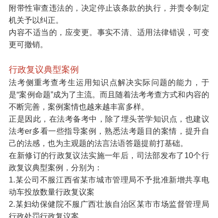
附带性审查违法的，决定停止该条款的执行，并责令制定
机关予以纠正。
内容不适当的，应变更。事实不清、适用法律错误，可变
更可撤销。
行政复议典型案例
法考侧重考查考生
运用知识点解决实际问题的能力，
于
是“案例命题”成为了主流。而且随着法考考查方式和内容的
不断完善，案例案情也越来越丰富多样。
正是因此，在法考备考中，除了埋头苦学知识点，也建议
法考er
多看一些指导案例，
熟悉法考题目的案情，提升自
己的法感，也为主观题的法言法语答题提前打基础。
在新修订的行政复议法实施一年后，司法部发布了10个
行
政复议典型案例，
分别为：
1.某公司不服江西省某市城市管理局不予批准新增共享电
动车投放数量行政复议案
2.某妇幼保健院不服广西壮族自治区某市市场监督管理局
行政处罚行政复议案