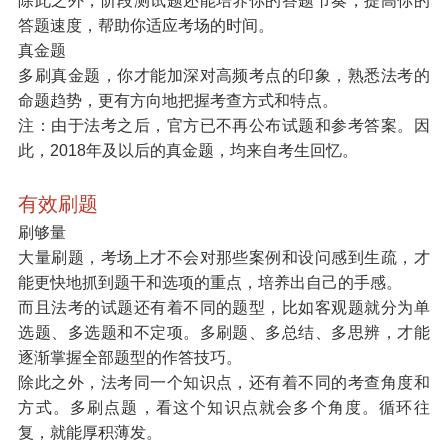
除此之外，阶段测试题还能培养你的答题节奏，
提高你的
答题速度，
帮助你适应考场的时间。
真金题
多刷真金题，你才能加深对高频考点的印象，熟悉法考的
命题趋势，更有方向地
把握考查方式和特点。
注：由于法考之后，官方已不再公布试题和参考答案。因
此，2018年及以后的真金题，均来自考生回忆。
有效刷题
刷够量
大量刷题，考场上才不会对那些案例和设问感到生疏，才
能更快地抓到题干和选项的重点，
培养出自己的手感。
而且法考的试题还有着
不同的题型，
比如客观题就分为单
选题、多选题和不定项。多刷题、多总结、多思辨，才能
逐渐掌握
全部题型的作答技巧。
除此之外，法考同一个知识点，还有着不同的考查角度和
方式。多刷点题，看这个知识点就会
多个角度。
循环往
复，就能厚积薄发。